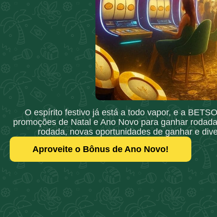
O espírito festivo já está a todo vapor, e a BETS
promoções de Natal e Ano Novo para ganhar rodadas g
rodada, novas oportunidades de ganhar e div
Aproveite o Bônus de Ano Novo!