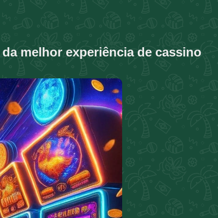
 da melhor experiência de cassino