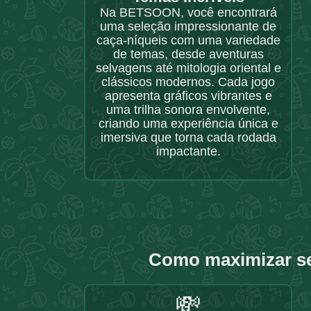
Na BETSOON, você encontrará
uma seleção impressionante de
caça-níqueis com uma variedade
de temas, desde aventuras
selvagens até mitologia oriental e
clássicos modernos. Cada jogo
apresenta gráficos vibrantes e
uma trilha sonora envolvente,
criando uma experiência única e
imersiva que torna cada rodada
impactante.
Como maximizar s
💸